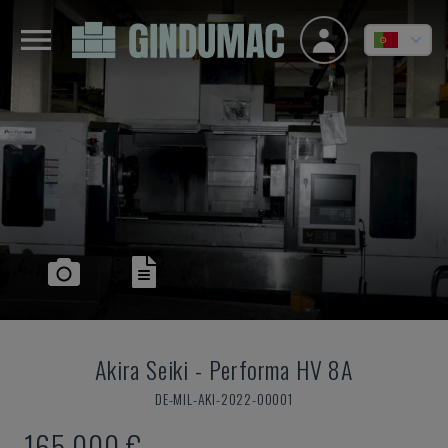
Akira Seiki
-
Performa HV 8A
DE-MIL-AKI-2022-00001
165.000 €