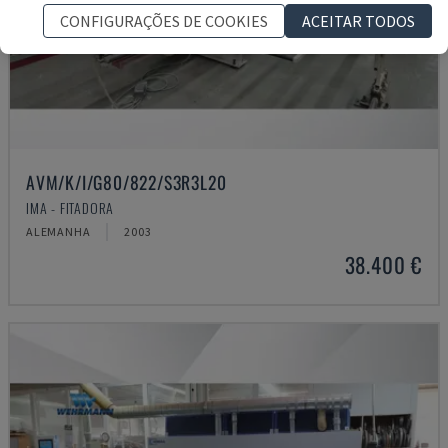
CONFIGURAÇÕES DE COOKIES
ACEITAR TODOS
AVM/K/I/G80/822/S3R3L20
IMA - FITADORA
ALEMANHA
2003
38.400 €