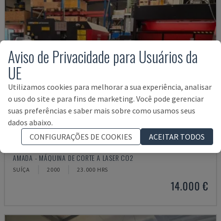
Aviso de Privacidade para Usuários da
UE
Utilizamos cookies para melhorar a sua experiência, analisar
o uso do site e para fins de marketing. Você pode gerenciar
suas preferências e saber mais sobre como usamos seus
dados abaixo.
CONFIGURAÇÕES DE COOKIES
ACEITAR TODOS
LC-2415ΑIII
AMADA - MÁQUINA DE CORTE A LASER CO2
SUÍÇA
2000
23.000 HRS
14.000 €