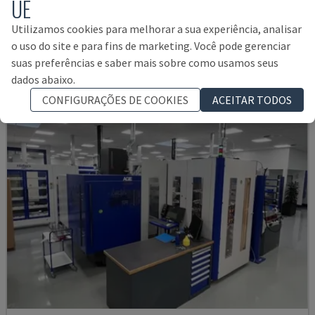
UE
AGIECHARMILLES - MÁQUINA DE ELETROEROSÃO
HUNGRIA
2015
Utilizamos cookies para melhorar a sua experiência, analisar
35.000 €
o uso do site e para fins de marketing. Você pode gerenciar
suas preferências e saber mais sobre como usamos seus
dados abaixo.
CONFIGURAÇÕES DE COOKIES
ACEITAR TODOS