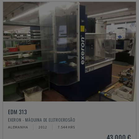
EDM 313
EXERON - MÁQUINA DE ELETROEROSÃO
ALEMANHA
2012
7.544 HRS
43.000 €