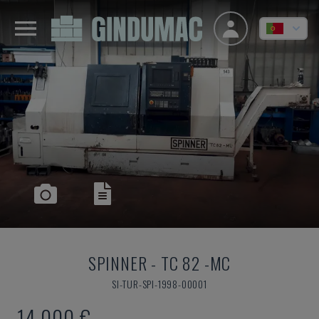
SPINNER
-
TC 82 -MC
SI-TUR-SPI-1998-00001
14.000 €