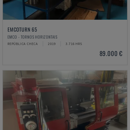
EMCOTURN 65
EMCO - TORNOS HORIZONTAIS
REPÚBLICA CHECA
2019
3.716 HRS
89.000 €