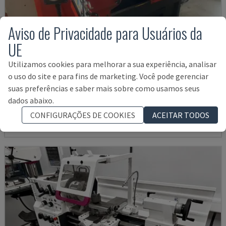
Aviso de Privacidade para Usuários da
UE
Utilizamos cookies para melhorar a sua experiência, analisar
EMCOMAT 200X1000
o uso do site e para fins de marketing. Você pode gerenciar
EMCO - TORNOS HORIZONTAIS
suas preferências e saber mais sobre como usamos seus
dados abaixo.
ALEMANHA
2001
14.000 €
CONFIGURAÇÕES DE COOKIES
ACEITAR TODOS