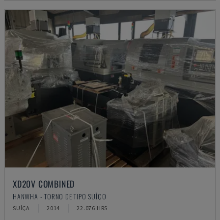
XD20V COMBINED
HANWHA - TORNO DE TIPO SUÍÇO
SUÍÇA
2014
22.076 HRS