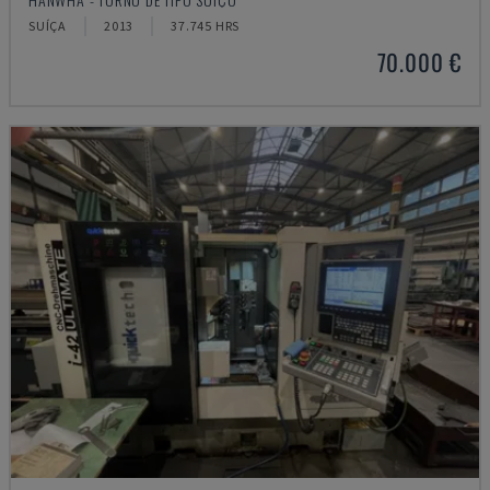
SUÍÇA
2013
37.745 HRS
70.000 €