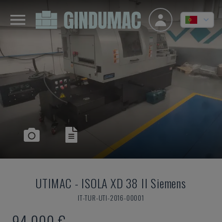
UTIMAC
-
ISOLA XD 38 II Siemens
IT-TUR-UTI-2016-00001
94.000 €