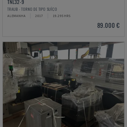
TNL32-9
TRAUB - TORNO DE TIPO SUÍÇO
ALEMANHA
2017
19.295 HRS
89.000 €