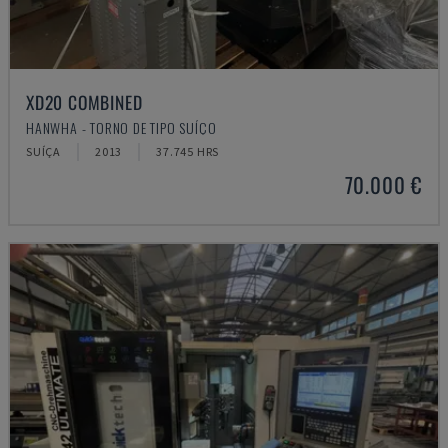
XD20 COMBINED
HANWHA - TORNO DE TIPO SUÍÇO
SUÍÇA
2013
37.745 HRS
70.000 €