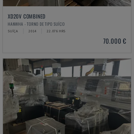
XD20V COMBINED
HANWHA - TORNO DE TIPO SUÍÇO
SUÍÇA
2014
22.076 HRS
70.000 €