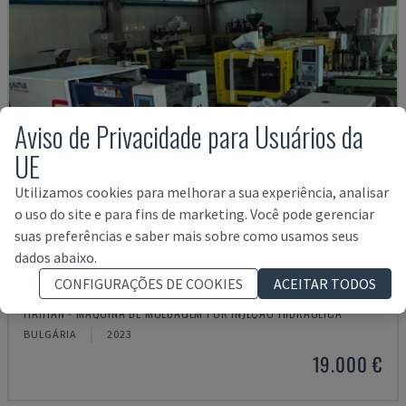
Aviso de Privacidade para Usuários da
UE
Utilizamos cookies para melhorar a sua experiência, analisar
o uso do site e para fins de marketing. Você pode gerenciar
suas preferências e saber mais sobre como usamos seus
dados abaixo.
CONFIGURAÇÕES DE COOKIES
ACEITAR TODOS
MA900ІІ
HAITIAN - MÁQUINA DE MOLDAGEM POR INJEÇÃO HIDRÁULICA
BULGÁRIA
2023
19.000 €