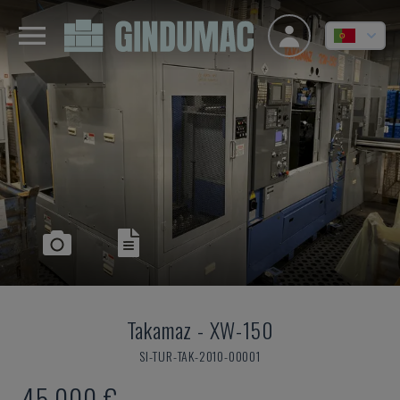
Takamaz
-
XW-150
SI-TUR-TAK-2010-00001
45.000 €