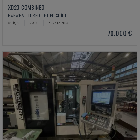
XD20 COMBINED
HANWHA - TORNO DE TIPO SUÍÇO
SUÍÇA
2013
37.745 HRS
70.000 €