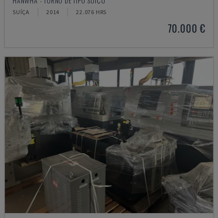
HANWHA - TORNO DE TIPO SUÍÇO
SUÍÇA
2014
22.076 HRS
70.000 €