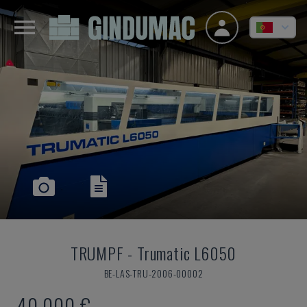
TRUMPF
-
Trumatic L6050
BE-LAS-TRU-2006-00002
40.000 €