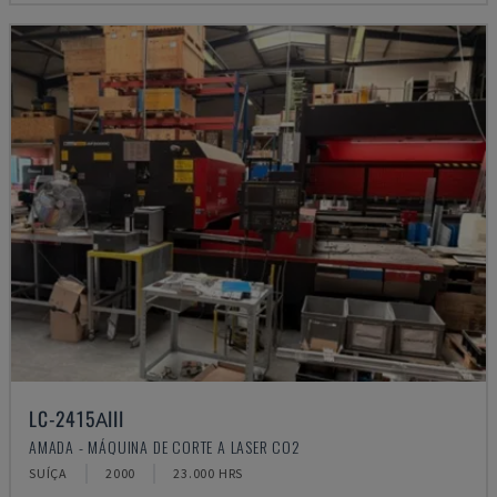
LC-2415ΑIII
AMADA - MÁQUINA DE CORTE A LASER CO2
SUÍÇA
2000
23.000 HRS