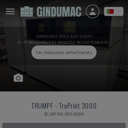
OBRIGADO PELA SUA VISITA
ESTA MÁQUINA FOI VENDIDA RECENTEMENTE.
Ver máquinas semelhantes
TRUMPF
-
TruPrint 3000
DE-3DP-TRU-2017-00001