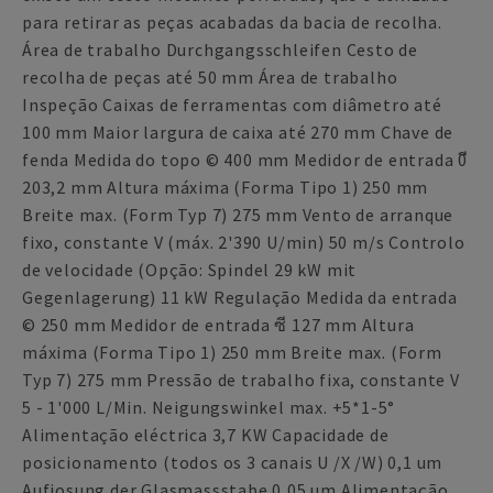
para retirar as peças acabadas da bacia de recolha.
Área de trabalho Durchgangsschleifen Cesto de
recolha de peças até 50 mm Área de trabalho
Inspeção Caixas de ferramentas com diâmetro até
100 mm Maior largura de caixa até 270 mm Chave de
fenda Medida do topo © 400 mm Medidor de entrada 0ี
203,2 mm Altura máxima (Forma Tipo 1) 250 mm
Breite max. (Form Typ 7) 275 mm Vento de arranque
fixo, constante V (máx. 2'390 U/min) 50 m/s Controlo
de velocidade (Opção: Spindel 29 kW mit
Gegenlagerung) 11 kW Regulação Medida da entrada
© 250 mm Medidor de entrada ซี 127 mm Altura
máxima (Forma Tipo 1) 250 mm Breite max. (Form
Typ 7) 275 mm Pressão de trabalho fixa, constante V
5 - 1'000 L/Min. Neigungswinkel max. +5*1-5°
Alimentação eléctrica 3,7 KW Capacidade de
posicionamento (todos os 3 canais U /X /W) 0,1 um
Aufiosung der Glasmassstabe 0,05 um Alimentação