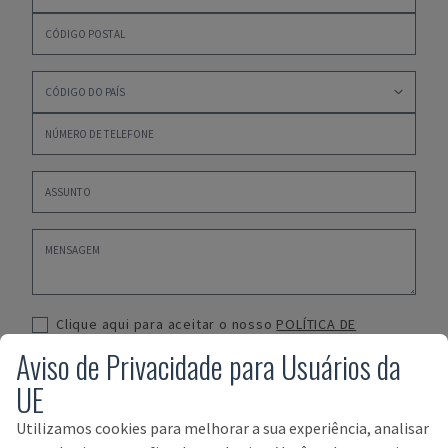
Clique aqui para aceitar o nosso
POLÍTICA DE
PRIVACIDADE
,
TERMOS E CONDIÇÕES DE COMPRA
e
Aviso de Privacidade para Usuários da
TERMOS E CONDIÇÕES DE VENDA
UE
SUBMETER
Utilizamos cookies para melhorar a sua experiência, analisar