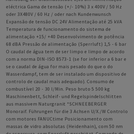
eléctrica Gama de tensão (+/- 10%) 3 x 400V / 50 Hz
oder 3X480V / 60 Hz / oder nach Kundenwunsch
Expansão de tensão DC 24V Alimentação até 25 kVA
Temperatura de funcionamento do sistema de
alimentação +15/ +40 Desenvolvimento de potência
68 dBA Pressão de alimentação (Sperrluft) 1,5 - 6 bar
O caudal de água tem de ser limpo e limpo de acordo
com a norma DIN-ISO 8573-1 (se for inferior a 6 bar e
se o caudal de água for mais pesado do que o do
Wasserdampf, tem de ser instalado um dispositivo de
controlo de caudal mais adequado). Consumo de
combustível 20 - 30 l/Min. Peso bruto 5 500 kg
Maschinenbett, Schleif- und Regelspindelschlitten
aus massivem Naturgranit *SCHNEEBERGER
Monoraif. Führungen für die 3 Achsen U/X./W Controlo
com motores FANUCtime Posicionamento com
massas de vidro absolutas (Heidenhain), com 50 nm
de espessura, com Sperrluft geschützt. Comando de