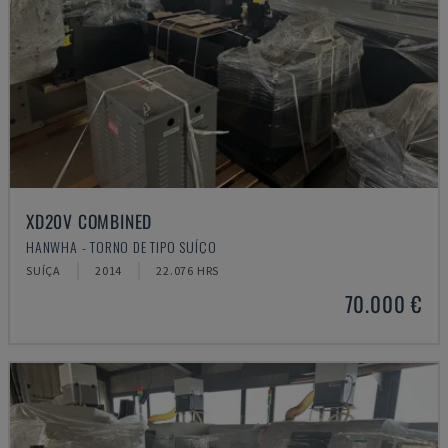
XD20V COMBINED
HANWHA - TORNO DE TIPO SUÍÇO
SUÍÇA
2014
22.076 HRS
70.000 €