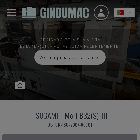
OBRIGADO PELA SUA VISITA
ESTA MÁQUINA FOI VENDIDA RECENTEMENTE.
Ver máquinas semelhantes
TSUGAMI
-
Mori B32(S)-III
DE-TUR-TSU-2007-00001