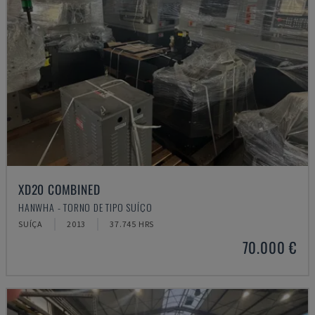
XD20 COMBINED
HANWHA - TORNO DE TIPO SUÍÇO
SUÍÇA
2013
37.745 HRS
70.000 €