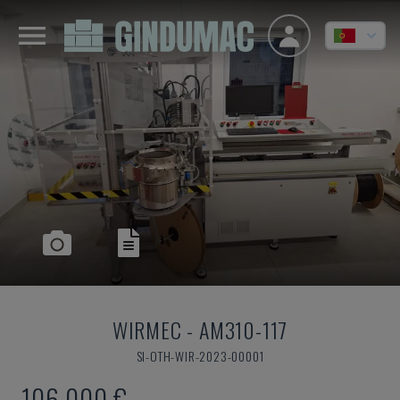
WIRMEC
-
AM310-117
SI-OTH-WIR-2023-00001
106.000 €