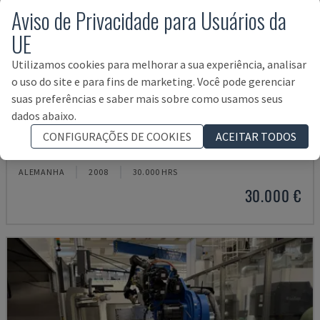
Aviso de Privacidade para Usuários da
UE
Utilizamos cookies para melhorar a sua experiência, analisar
o uso do site e para fins de marketing. Você pode gerenciar
suas preferências e saber mais sobre como usamos seus
dados abaixo.
ALPHA 433 L
CONFIGURAÇÕES DE COOKIES
ACEITAR TODOS
KOMAX - EQUIPAMENTO DE AUTOMAÇÃO
ALEMANHA
2008
30.000 HRS
30.000 €