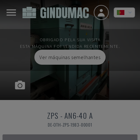
OBRIGADO PELA SUA VISITA
ESTA MÁQUINA FOI VENDIDA RECENTEMENTE.
Ver máquinas semelhantes
ZPS
-
AN6-40 A
DE-OTH-ZPS-1983-00001