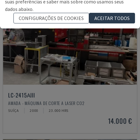
suas preferências e saber mais sobre como usamos seus
dados abaixo.
CONFIGURAÇÕES DE COOKIES
ACEITAR TODOS
LC-2415ΑIII
AMADA - MÁQUINA DE CORTE A LASER CO2
SUÍÇA
2000
23.000 HRS
14.000 €