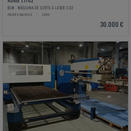
ADIGE LT702
BLM - MÁQUINA DE CORTE A LASER CO2
PAÍSES BAIXOS
2003
30.000 €