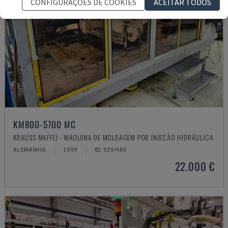
CONFIGURAÇÕES DE COOKIES
ACEITAR TODOS
KM800-5700 MC
KRAUSS MAFFEI - MÁQUINA DE MOLDAGEM POR INJEÇÃO HIDRÁULICA
ALEMANHA
1999
82.539 HRS
22.000 €