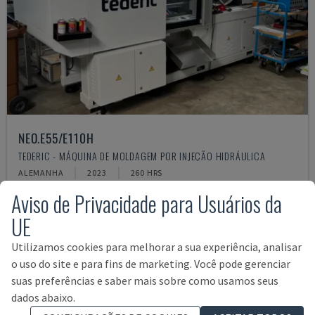
NEO.E55/E110H
TEDERIC - MÁQUINA DE MOLDAGEM POR INJEÇÃO HIDRÁULICA
ALEMANHA
2023
260 HRS
62.000 €
Aviso de Privacidade para Usuários da
UE
Utilizamos cookies para melhorar a sua experiência, analisar
o uso do site e para fins de marketing. Você pode gerenciar
suas preferências e saber mais sobre como usamos seus
dados abaixo.