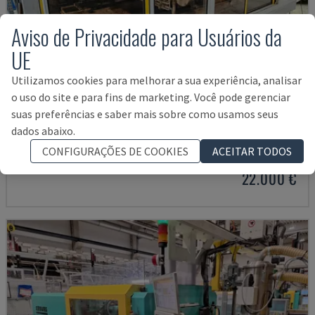
Aviso de Privacidade para Usuários da
UE
Utilizamos cookies para melhorar a sua experiência, analisar
o uso do site e para fins de marketing. Você pode gerenciar
suas preferências e saber mais sobre como usamos seus
KM800-5700 MC
dados abaixo.
KRAUSS MAFFEI - MÁQUINA DE MOLDAGEM POR INJEÇÃO HIDRÁULICA
CONFIGURAÇÕES DE COOKIES
ACEITAR TODOS
ALEMANHA
1999
82.539 HRS
22.000 €