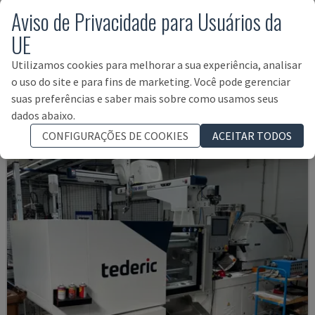
Aviso de Privacidade para Usuários da
UE
MA900ІІ
Utilizamos cookies para melhorar a sua experiência, analisar
HAITIAN - MÁQUINA DE MOLDAGEM POR INJEÇÃO HIDRÁULICA
o uso do site e para fins de marketing. Você pode gerenciar
BULGÁRIA
2023
suas preferências e saber mais sobre como usamos seus
19.000 €
dados abaixo.
CONFIGURAÇÕES DE COOKIES
ACEITAR TODOS