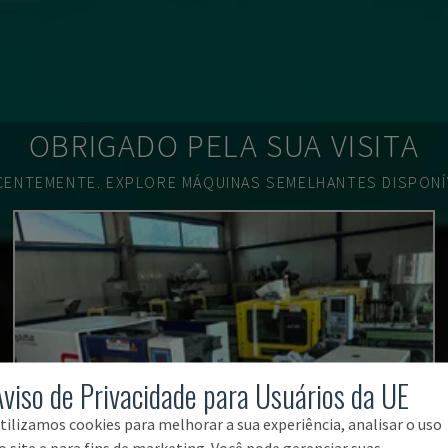
OBRIGADO PELA SUA VISITA
ECENTEMENTE.
EXPLORE MÁQUINAS SEMELHANTES DISPONÍV
Aviso de Privacidade para Usuários da UE
tilizamos cookies para melhorar a sua experiência, analisar o uso
o site e para fins de marketing. Você pode gerenciar suas