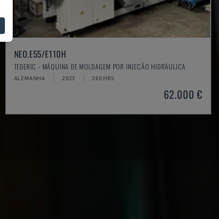
NEO.E55/E110H
TEDERIC - MÁQUINA DE MOLDAGEM POR INJEÇÃO HIDRÁULICA
ALEMANHA
2023
260 HRS
62.000 €