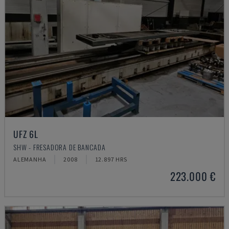
UFZ 6L
SHW - FRESADORA DE BANCADA
ALEMANHA
2008
12.897 HRS
223.000 €