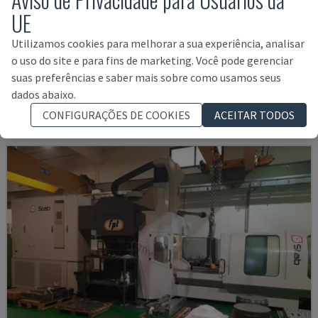
UE
Utilizamos cookies para melhorar a sua experiência, analisar
RIGITRAX X 8000
o uso do site e para fins de marketing. Você pode gerenciar
KIHEUNG - FRESADORA DE BANCADA
suas preferências e saber mais sobre como usamos seus
ALEMANHA
2011
dados abaixo.
127.000 €
CONFIGURAÇÕES DE COOKIES
ACEITAR TODOS