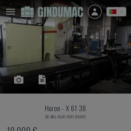
Huron
-
X 61 38
DE-MIL-HUR-1991-00001
10.000 €