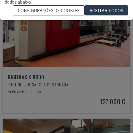
dados abaixo.
CONFIGURAÇÕES DE COOKIES
ACEITAR TODOS
RIGITRAX X 8000
KIHEUNG - FRESADORA DE BANCADA
ALEMANHA
2011
127.000 €