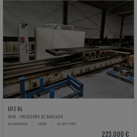
UFZ 6L
SHW - FRESADORA DE BANCADA
ALEMANHA
2008
12.897 HRS
223.000 €