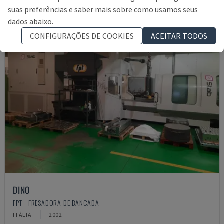
suas preferências e saber mais sobre como usamos seus
dados abaixo.
CONFIGURAÇÕES DE COOKIES
ACEITAR TODOS
DINO
FPT - FRESADORA DE BANCADA
ITÁLIA
2002