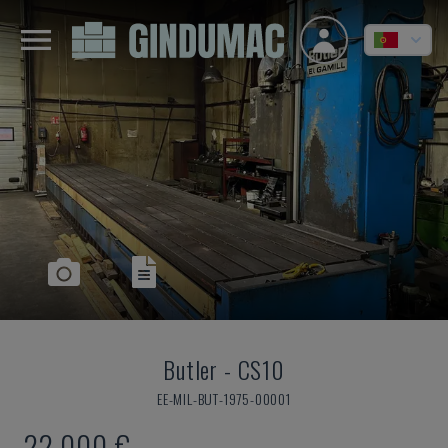
Butler
-
CS10
EE-MIL-BUT-1975-00001
22.000 €