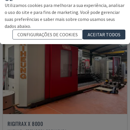
295.000 €
Utilizamos cookies para melhorar a sua experiência, analisar
o uso do site e para fins de marketing. Você pode gerenciar
suas preferências e saber mais sobre como usamos seus
dados abaixo.
CONFIGURAÇÕES DE COOKIES
ACEITAR TODOS
RIGITRAX X 8000