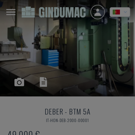
DEBER
-
BTM 5A
IT-HON-DEB-2000-00001
49.000 €