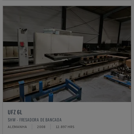
UFZ 6L
SHW - FRESADORA DE BANCADA
ALEMANHA
2008
12.897 HRS