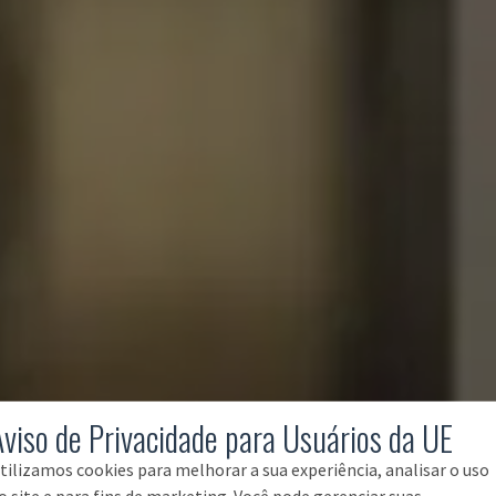
Aviso de Privacidade para Usuários da UE
tilizamos cookies para melhorar a sua experiência, analisar o uso
o site e para fins de marketing. Você pode gerenciar suas