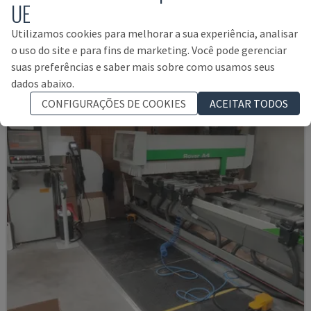
UE
HUNDEGGER - CENTRO DE MAQUINAÇÃO CNC PARA MADEIRA
ALEMANHA
2000
Utilizamos cookies para melhorar a sua experiência, analisar
52.000 €
o uso do site e para fins de marketing. Você pode gerenciar
suas preferências e saber mais sobre como usamos seus
dados abaixo.
CONFIGURAÇÕES DE COOKIES
ACEITAR TODOS