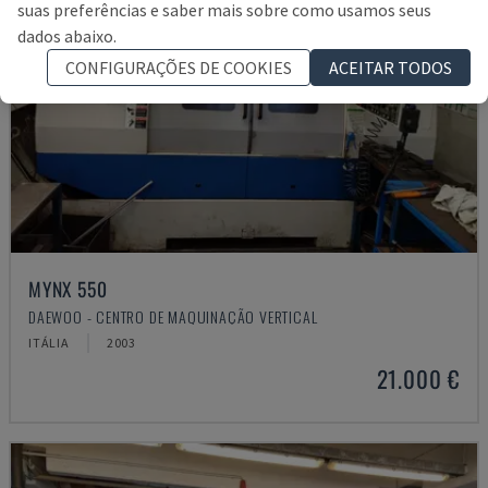
suas preferências e saber mais sobre como usamos seus
dados abaixo.
CONFIGURAÇÕES DE COOKIES
ACEITAR TODOS
MYNX 550
DAEWOO - CENTRO DE MAQUINAÇÃO VERTICAL
ITÁLIA
2003
21.000 €