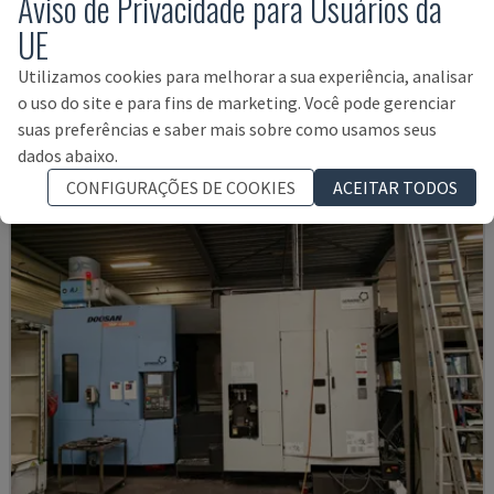
Aviso de Privacidade para Usuários da
UE
MYCENTER HX500IG
KITAMURA - CENTRO DE MAQUINAÇÃO HORIZONTAL
Utilizamos cookies para melhorar a sua experiência, analisar
ITÁLIA
2015
13.900 HRS
o uso do site e para fins de marketing. Você pode gerenciar
115.000 €
suas preferências e saber mais sobre como usamos seus
dados abaixo.
CONFIGURAÇÕES DE COOKIES
ACEITAR TODOS