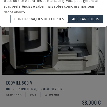
o uso do site e para fins de marketing. Você pode gerenciar
suas preferências e saber mais sobre como usamos seus
dados abaixo.
CONFIGURAÇÕES DE COOKIES
ACEITAR TODOS
ECOMILL 800 V
DMG - CENTRO DE MAQUINAÇÃO VERTICAL
ALEMANHA
2016
11.898 HRS
38.000 €