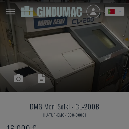
DMG Mori Seiki
-
CL-200B
HU-TUR-DMG-1998-00001
16.000 €