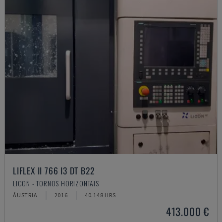
LIFLEX II 766 I3 DT B22
LICON - TORNOS HORIZONTAIS
ÁUSTRIA
2016
40.148 HRS
413.000 €