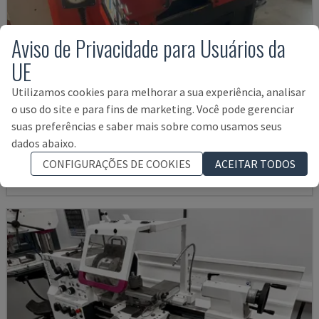
Aviso de Privacidade para Usuários da
UE
Utilizamos cookies para melhorar a sua experiência, analisar
EMCOMAT 200X1000
o uso do site e para fins de marketing. Você pode gerenciar
suas preferências e saber mais sobre como usamos seus
EMCO - TORNOS HORIZONTAIS
dados abaixo.
ALEMANHA
2001
14.000 €
CONFIGURAÇÕES DE COOKIES
ACEITAR TODOS