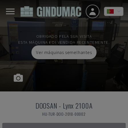
OBRIGADO PELA SUA VISITA
ESTA MÁQUINA FOI VENDIDA RECENTEMENTE.
Ver máquinas semelhantes
DOOSAN
-
Lynx 2100A
HU-TUR-DOO-2018-00002