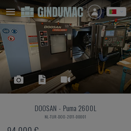
DOOSAN
-
Puma 2600L
NL-TUR-DOO-2011-00001
94.000 €