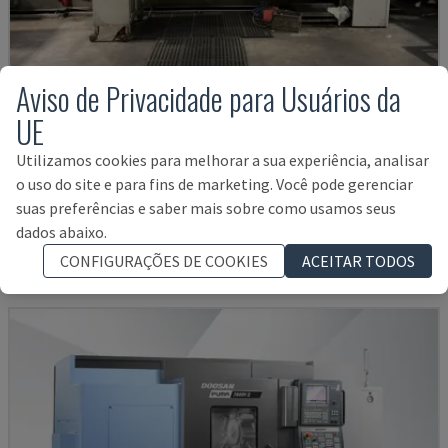
Aviso de Privacidade para Usuários da
UE
Utilizamos cookies para melhorar a sua experiência, analisar
G250
o uso do site e para fins de marketing. Você pode gerenciar
INDEX - CENTRO DE TORNEAMENTO-FRESAGEM
suas preferências e saber mais sobre como usamos seus
ALEMANHA
2004
dados abaixo.
38.000 €
CONFIGURAÇÕES DE COOKIES
ACEITAR TODOS