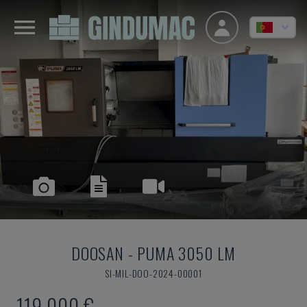
DOOSAN
-
PUMA 3050 LM
SI-MIL-DOO-2024-00001
119.000 €