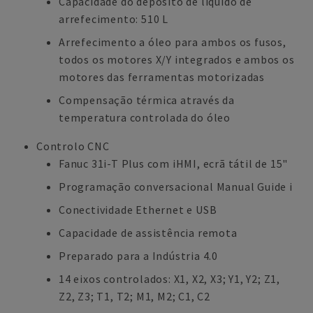
Capacidade do depósito de líquido de
arrefecimento: 510 L
Arrefecimento a óleo para ambos os fusos,
todos os motores X/Y integrados e ambos os
motores das ferramentas motorizadas
Compensação térmica através da
temperatura controlada do óleo
Controlo CNC
Fanuc 31i-T Plus com iHMI, ecrã tátil de 15"
Programação conversacional Manual Guide i
Conectividade Ethernet e USB
Capacidade de assistência remota
Preparado para a Indústria 4.0
14 eixos controlados: X1, X2, X3; Y1, Y2; Z1,
Z2, Z3; T1, T2; M1, M2; C1, C2