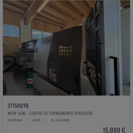
ZT1500YB
MORI SEIKI - CENTRO DE TORNEAMENTO-FRESAGEM
ÁUSTRIA
2005
11.026 HRS
15.000 €