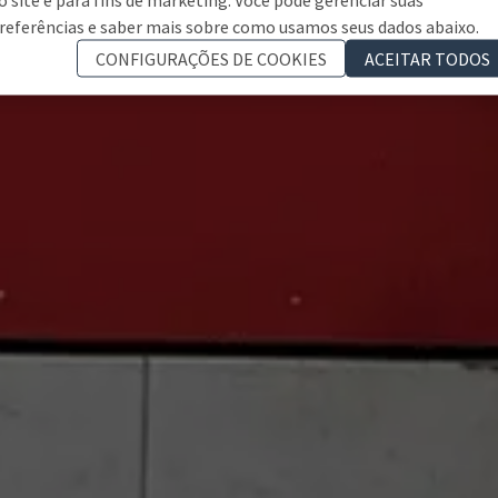
referências e saber mais sobre como usamos seus dados abaixo.
CONFIGURAÇÕES DE COOKIES
ACEITAR TODOS