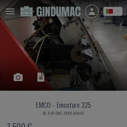
EMCO
-
Emcoturn 325
DE-TUR-EMC-1999-00002
7.500 €