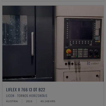
LIFLEX II 766 I3 DT B22
LICON - TORNOS HORIZONTAIS
ÁUSTRIA
2016
40.148 HRS