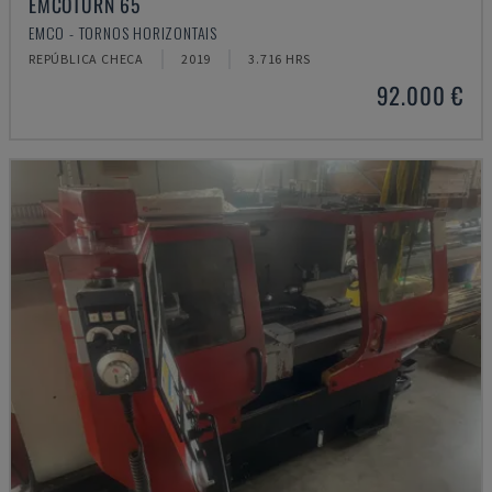
EMCOTURN 65
EMCO - TORNOS HORIZONTAIS
REPÚBLICA CHECA
2019
3.716 HRS
92.000 €