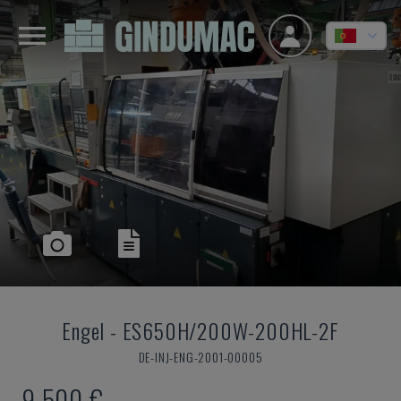
Engel
-
ES650H/200W-200HL-2F
DE-INJ-ENG-2001-00005
9.500 €