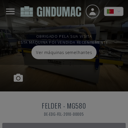
OBRIGADO PELA SUA VISITA
ESTA MÁQUINA FOI VENDIDA RECENTEMENTE.
Ver máquinas semelhantes
FELDER
-
MG580
DE-EDG-FEL-2010-00005