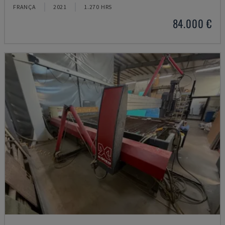
FRANÇA
2021
1.270 HRS
84.000 €