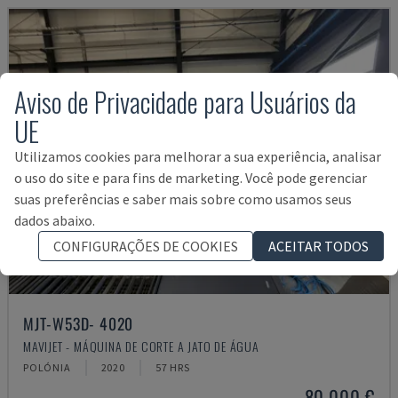
Aviso de Privacidade para Usuários da
UE
Utilizamos cookies para melhorar a sua experiência, analisar
o uso do site e para fins de marketing. Você pode gerenciar
suas preferências e saber mais sobre como usamos seus
dados abaixo.
CONFIGURAÇÕES DE COOKIES
ACEITAR TODOS
MJT-W53D- 4020
MAVIJET - MÁQUINA DE CORTE A JATO DE ÁGUA
POLÓNIA
2020
57 HRS
80.000 €