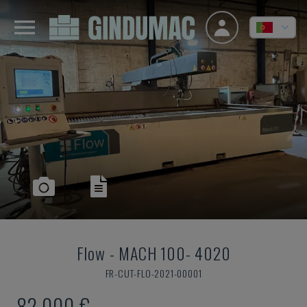
Flow
-
MACH 100- 4020
FR-CUT-FLO-2021-00001
82.000 €