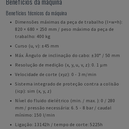
Benefícios da máquina
Benefícios técnicos da máquina
Dimensões máximas da peça de trabalho (l×w×h):
820 × 680 × 250 mm / peso máximo da peça de
trabalho: 400 kg
Curso (u, v): ±45 mm
Máx. Ângulo de inclinação do cabo: ±30° / 50 mm
Resolução de medição (x, y, u, v, z): 0. 1 µm
Velocidade de corte (xyz): 0 - 3 m/min
Sistema integrado de proteção contra a colisão
(icp): sim (x, y, z)
Nível do fluido dielétrico (min. / max. ): 0 / 280
mm / pressão necessária: 6. 5 - 8 bar / caudal
mínimo: 150 l/min
Ligação: 13142h / tempo de corte: 5225h