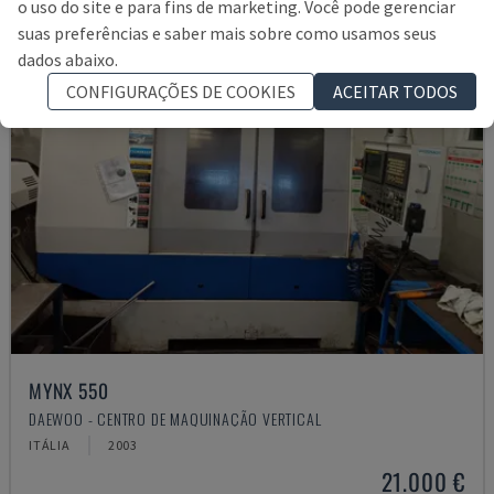
o uso do site e para fins de marketing. Você pode gerenciar
suas preferências e saber mais sobre como usamos seus
dados abaixo.
CONFIGURAÇÕES DE COOKIES
ACEITAR TODOS
MYNX 550
DAEWOO - CENTRO DE MAQUINAÇÃO VERTICAL
ITÁLIA
2003
21.000 €