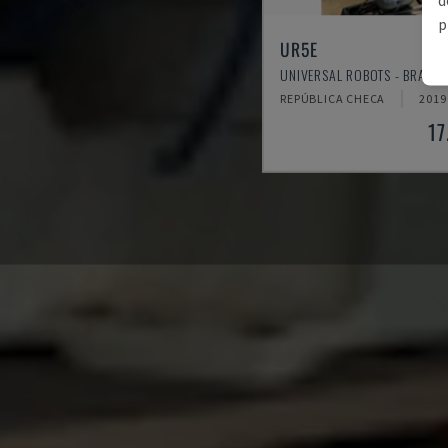
p
UR5E
UNIVERSAL ROBOTS - BRAÇO
REPÚBLICA CHECA
2019
17