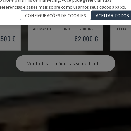
referências e saber mais sobre como usamos seus dados abaixo.
AUDI TSV D5 TÜR
KR 210
CONFIGURAÇÕES DE COOKIES
ACEITAR TODOS
 DO ROBÔ
CHANGO - BRAÇO DO ROBÔ
KUKA - 
ALEMANHA
2020
200 HRS
ITÁLIA
.500 €
62.000 €
Ver todas as máquinas semelhantes