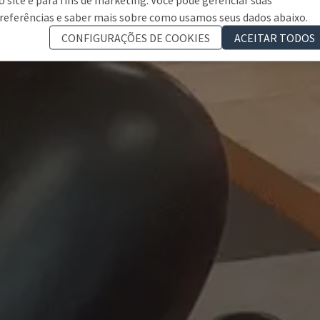
referências e saber mais sobre como usamos seus dados abaixo.
CONFIGURAÇÕES DE COOKIES
ACEITAR TODOS