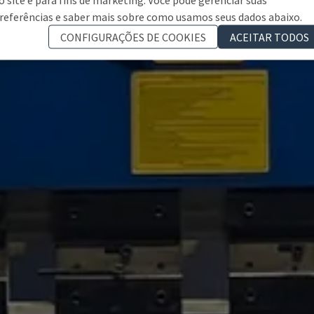
referências e saber mais sobre como usamos seus dados abaixo.
CONFIGURAÇÕES DE COOKIES
ACEITAR TODOS