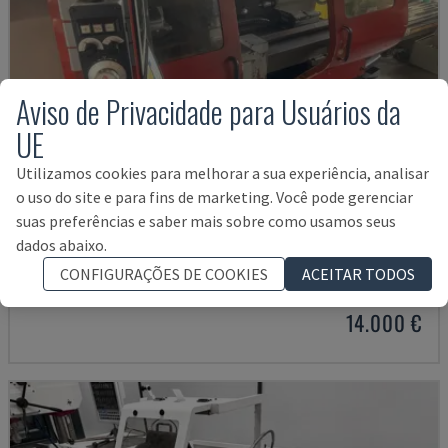
Aviso de Privacidade para Usuários da
UE
Utilizamos cookies para melhorar a sua experiência, analisar
o uso do site e para fins de marketing. Você pode gerenciar
suas preferências e saber mais sobre como usamos seus
EMCOMAT 200X1000
dados abaixo.
EMCO - TORNOS HORIZONTAIS
CONFIGURAÇÕES DE COOKIES
ACEITAR TODOS
ALEMANHA
2001
14.000 €