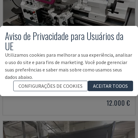
Aviso de Privacidade para Usuários da
UE
Utilizamos cookies para melhorar a sua experiência, analisar
o uso do site e para fins de marketing. Você pode gerenciar
suas preferências e saber mais sobre como usamos seus
TH 4610
dados abaixo.
OPTIMUM - TORNOS HORIZONTAIS
CONFIGURAÇÕES DE COOKIES
ACEITAR TODOS
ALEMANHA
2018
12.000 €