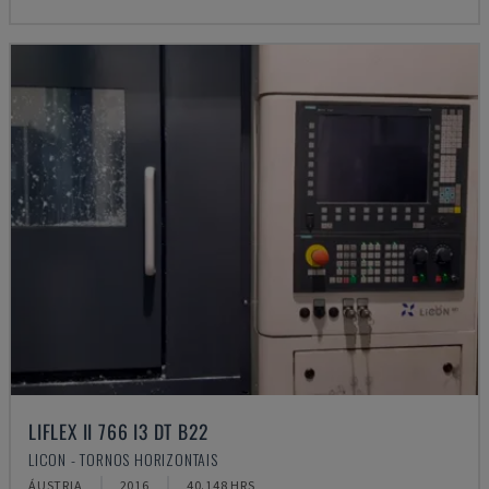
LIFLEX II 766 I3 DT B22
LICON - TORNOS HORIZONTAIS
ÁUSTRIA
2016
40.148 HRS